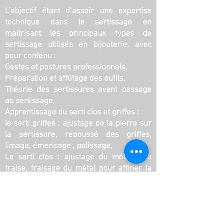
L’objectif étant d’assoir une expertise
technique dans le sertissage en
maitrisant les principaux types de
sertissage utilisés en bijouterie, avec
pour contenu :
Gestes et postures professionnels,
Préparation et affûtage des outils,
Théorie des sertissures avant passage
au sertissage,
Apprentissage du serti clos et griffes :
le serti griffes : ajustage de la pierre sur
la sertissure, repoussé des griffes,
limage, émerisage , polissage,
Le serti clos : ajustage du métal à la
fraise, fraisage du métal pour affiner la
sertissure, réalisation du champ frein,
repousse du métal, limage, émerisage,
masser le métal, polissage,
Apprentissage du serti grain, rail et