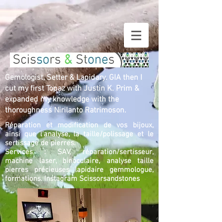
Gemologist, Setter & Lapidary. GIA then I
cut my first Topaz with Justin K. Prim &
expanded my knowledge with the
thoroughness Nirilanto Ratrimoson.
Réparation et modification de vos bijoux,
ainsi que l'analyse, la taille/polissage et le
sertissage de pierres.
Services : SAV, réparation/sertisseur,
machine laser, binoculaire, analyse taille
pierres précieuses lapidaire gemmologue,
formations.
Instagram Scissorsandstones